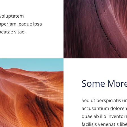
t voluptatem
periam, eaque ipsa
beatae vitae.
Some More
Sed ut perspiciatis u
accusantium dolorem
quae ab illo inventore
facilisis venenatis l