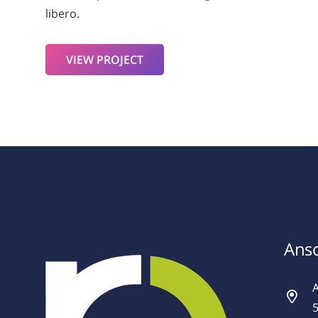
libero.
VIEW PROJECT
Ansc
A