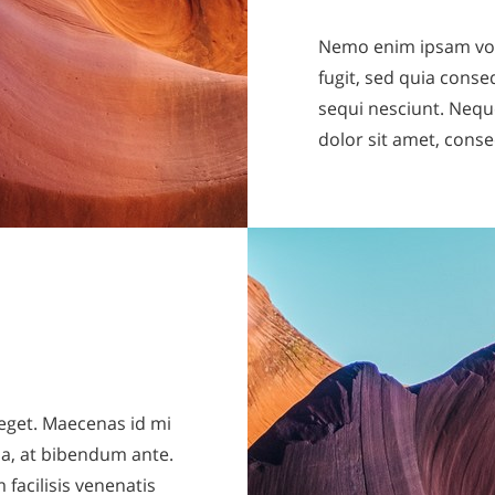
Nemo enim ipsam volu
fugit, sed quia cons
sequi nesciunt. Nequ
dolor sit amet, consec
 eget. Maecenas id mi
na, at bibendum ante.
facilisis venenatis